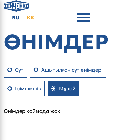
Тіліңізді таңдаңыз
RU
KK
ӨНІМДЕР
Сүт
Ашытылған сүт өнімдері
Ірімшмшік
Мұнай
Өнімдер қоймада жоқ