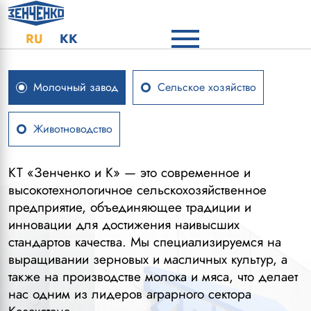
Выберите язык
RU
KK
Молочный завод
Сельское хозяйство
Животноводство
КТ «Зенченко и К» — это современное и
Сельскохозяйственные угодья предприятия
КТ «Зенченко и К» строит своё будущее на
высокотехнологичное сельскохозяйственное
охватывают более 50 тысяч гектаров, где
основе устойчивого развития, заботы о земле и
предприятие, объединяющее традиции и
заботливо выращиваются пшеница, ячмень, рапс
соблюдения мировых стандартов качества. Наша
инновации для достижения наивысших
и другие культуры. Важной частью нашей
цель — не только удовлетворять потребности
стандартов качества. Мы специализируемся на
деятельности является животноводство: ферма
рынка, но и вносить вклад в развитие сельских
выращивании зерновых и масличных культур, а
гордится стадом крупного рогатого скота,
территорий и благополучие сообщества. Мы
также на производстве молока и мяса, что делает
обеспечивающим свежую и натуральную
стремимся быть примером ответственности,
нас одним из лидеров аграрного сектора
молочную продукцию.
надёжности и устойчивости в агропромышленной